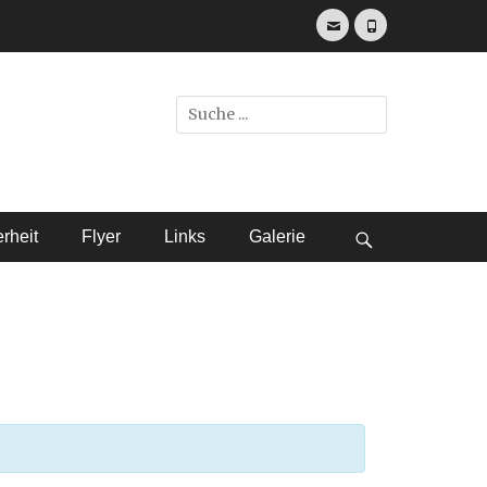
E-
Telefon
Mail
.
Suche
nach:
rheit
Flyer
Links
Galerie
bei
der
Suche