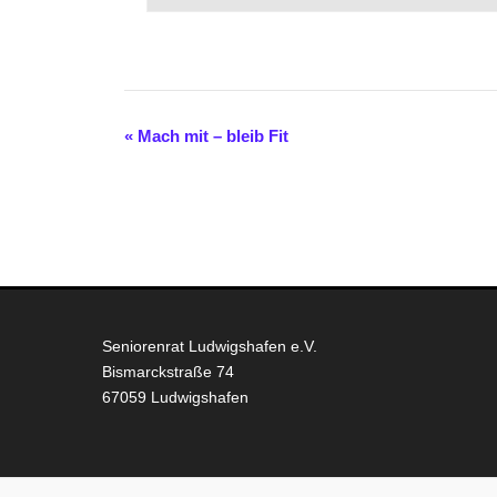
«
Mach mit – bleib Fit
Seniorenrat Ludwigshafen e.V.
Bismarckstraße 74
67059 Ludwigshafen