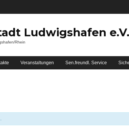
tadt Ludwigshafen e.V
igshafen/Rhein
akte
Veranstaltungen
Sen.freundl. Service
Siche
.