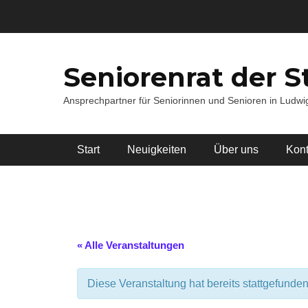
Zum
Inhalt
springen
Seniorenrat der S
Ansprechpartner für Seniorinnen und Senioren in Ludw
Hauptmenü
Start
Neuigkeiten
Über uns
Kont
« Alle Veranstaltungen
Diese Veranstaltung hat bereits stattgefunden