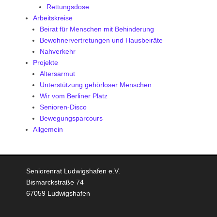
Rettungsdose
Arbeitskreise
Beirat für Menschen mit Behinderung
Bewohnervertretungen und Hausbeiräte
Nahverkehr
Projekte
Altersarmut
Unterstützung gehörloser Menschen
Wir vom Berliner Platz
Senioren-Disco
Bewegungsparcours
Allgemein
Seniorenrat Ludwigshafen e.V.
Bismarckstraße 74
67059 Ludwigshafen