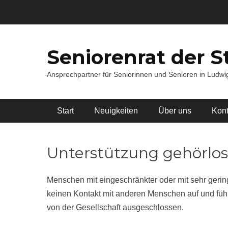
Zum
Inhalt
springen
Seniorenrat der S
Ansprechpartner für Seniorinnen und Senioren in Ludw
Hauptmenü
Start
Neuigkeiten
Über uns
Kont
Unterstützung gehörlo
Menschen mit eingeschränkter oder mit sehr geri
keinen Kontakt mit anderen Menschen auf und füh
von der Gesellschaft ausgeschlossen.