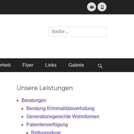
E-
Telefon
Mail
.
Suche
nach:
rheit
Flyer
Links
Galerie
bei
der
Unsere Leistungen
Suche
Beratungen
Beratung Kriminalitätsverhütung
Generationsgerechte Wohnformen
Patientenverfügung
Rettungsdose