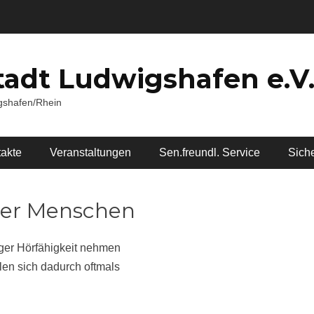
tadt Ludwigshafen e.V
igshafen/Rhein
akte
Veranstaltungen
Sen.freundl. Service
Siche
ser Menschen
nger Hörfähigkeit nehmen
len sich dadurch oftmals