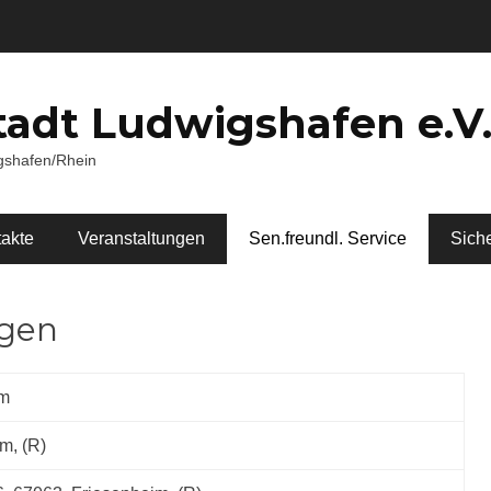
tadt Ludwigshafen e.V
igshafen/Rhein
akte
Veranstaltungen
Sen.freundl. Service
Siche
ngen
im
m, (R)