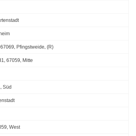
rtenstadt
sheim
67069, Pfingstweide, (R)
1, 67059, Mitte
1, Süd
enstadt
059, West