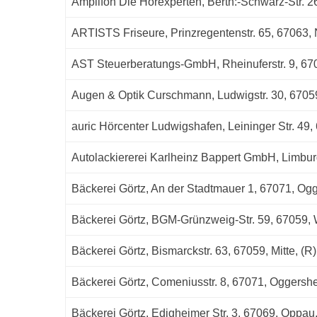
Amplifon Die Hörexperten, Berth:-Schwarz-Str. 2
ARTISTS Friseure, Prinzregentenstr. 65, 67063,
AST Steuerberatungs-GmbH, Rheinuferstr. 9, 670
Augen & Optik Curschmann, Ludwigstr. 30, 67059
auric Hörcenter Ludwigshafen, Leininger Str. 49,
Autolackiererei Karlheinz Bappert GmbH, Limbu
Bäckerei Görtz, An der Stadtmauer 1, 67071, Og
Bäckerei Görtz, BGM-Grünzweig-Str. 59, 67059, 
Bäckerei Görtz, Bismarckstr. 63, 67059, Mitte, (R)
Bäckerei Görtz, Comeniusstr. 8, 67071, Oggershe
Bäckerei Görtz, Edigheimer Str. 3, 67069, Oppau,