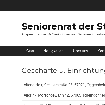
Zum
Inhalt
springen
Seniorenrat der S
Ansprechpartner für Seniorinnen und Senioren in Ludw
Hauptmenü
Start
Neuigkeiten
Über uns
Kont
Geschäfte u. Einrichtu
Alfano Hair, Schillerstraße 23, 67071, Oggershe
Alldrink, Mörschgewann 42, 67065, Rheingönhei