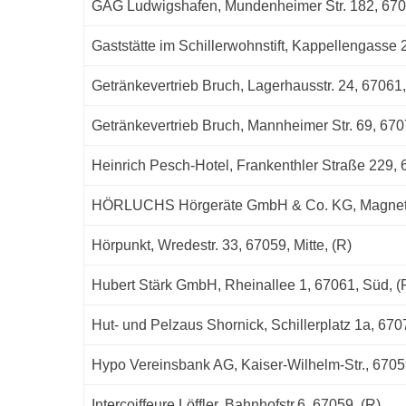
GAG Ludwigshafen, Mundenheimer Str. 182, 670
Gaststätte im Schillerwohnstift, Kappellengasse
Getränkevertrieb Bruch, Lagerhausstr. 24, 67061,
Getränkevertrieb Bruch, Mannheimer Str. 69, 670
Heinrich Pesch-Hotel, Frankenthler Straße 229, 6
HÖRLUCHS Hörgeräte GmbH & Co. KG, Magnetba
Hörpunkt, Wredestr. 33, 67059, Mitte, (R)
Hubert Stärk GmbH, Rheinallee 1, 67061, Süd, (
Hut- und Pelzaus Shornick, Schillerplatz 1a, 67
Hypo Vereinsbank AG, Kaiser-Wilhelm-Str., 6705
Intercoiffeure Löffler, Bahnhofstr.6, 67059, (R)