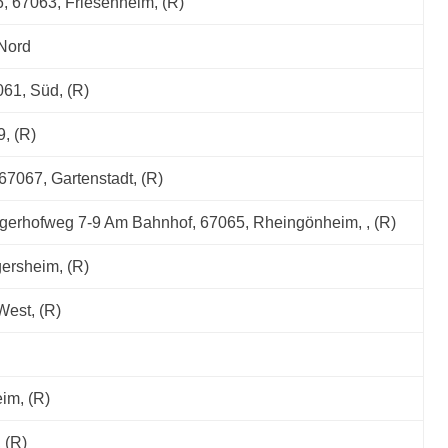
6, 67063, Friesenheim, (R)
 Nord
61, Süd, (R)
, (R)
 67067, Gartenstadt, (R)
rgerhofweg 7-9 Am Bahnhof, 67065, Rheingönheim, , (R)
gersheim, (R)
West, (R)
im, (R)
 (R)