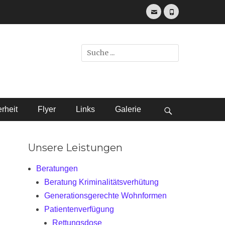
E-
Telefon
Mail
.
Suche
nach:
rheit
Flyer
Links
Galerie
bei
der
Unsere Leistungen
Suche
Beratungen
Beratung Kriminalitätsverhütung
Generationsgerechte Wohnformen
Patientenverfügung
Rettungsdose